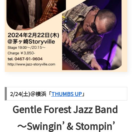
2/24(土)＠横浜
「
THUMBS UP
」
Gentle Forest Jazz Band
～Swingin’ & Stompin’