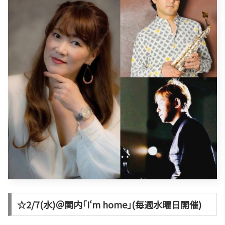
☆2/7(水)＠関内｢I‘m home｣(毎週水曜日開催)