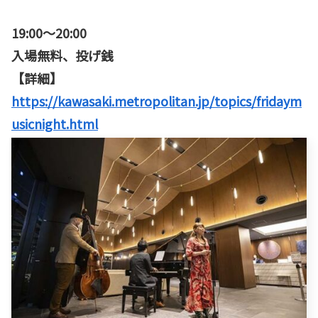
19:00〜20:00
入場無料、投げ銭
【詳細】
https://kawasaki.metropolitan.jp/topics/fridaym
usicnight.html