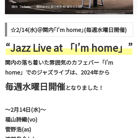
☆2/14(水)＠関内｢I‘m home｣(毎週水曜日開催)
“Jazz Live at 「I’m home」”
関内の落ち着いた雰囲気のカフェバー「I’m
home」でのジャズライブは、2024年から
毎週水曜日開催
となりました！
～2月14日(水)～
福山詩織(vo)
菅野浩(as)