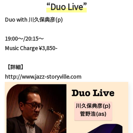
“Duo Live”
Duo with 川久保典彦(p)
19:00〜/20:15〜
Music Charge ¥3,850-
【詳細】
http://www.jazz-storyville.com