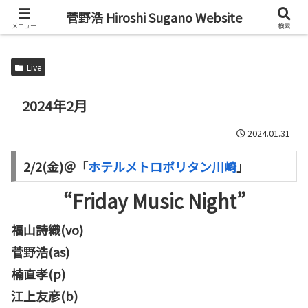
Alto Saxophone & Chromatic Harmonica Player
菅野浩 Hiroshi Sugano Website
メニュー
検索
Live
2024年2月
2024.01.31
2/2(金)＠「
ホテルメトロポリタン川崎
」
“Friday Music Night”
福山詩織(vo)
菅野浩(as)
楠直孝(p)
江上友彦(b)