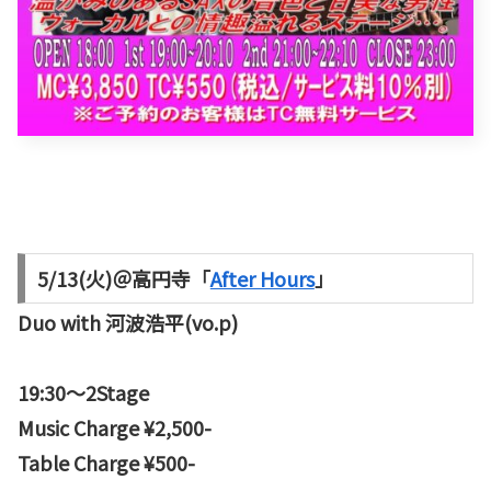
5/13(火)＠高円寺
「
After Hours
」
Duo with 河波浩平(vo.p)
19:30〜2Stage
Music Charge ¥2,500-
Table Charge ¥500-