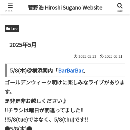
Alto Saxophone & Chromatic Harmonica Player
菅野浩 Hiroshi Sugano Website
メニュー
検索
Live
2025年5月
2025.05.12
2025.05.21
5/8(木)＠横浜関内「
BarBarBar
」
ゴールデンウィーク明けに楽しみなライブがありま
す。
是非是非お越しください♪
‼️チラシは曜日が間違ってました‼️
‼️5/8(tue)ではなく、5/8(thu)です‼️
●5/8(木)●