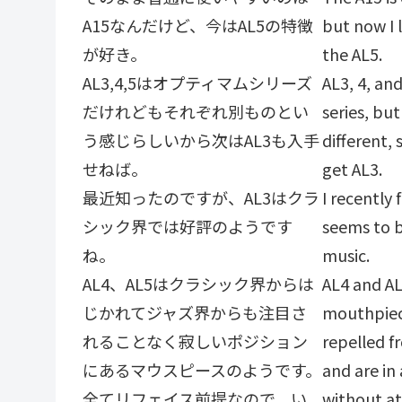
A15なんだけど、今はAL5の特徴
but now I l
が好き。
the AL5.
AL3,4,5はオプティマムシリーズ
AL3, 4, an
だけれどもそれぞれ別ものとい
series, bu
う感じらしいから次はAL3も入手
different, 
せねば。
get AL3.
最近知ったのですが、AL3はクラ
I recently
シック界では好評のようです
seems to b
ね。
music.
AL4、AL5はクラシック界からは
AL4 and A
じかれてジャズ界からも注目さ
mouthpiec
れることなく寂しいポジション
repelled f
にあるマウスピースのようです。
and are in 
全てリフェイス前提なので、い
without at