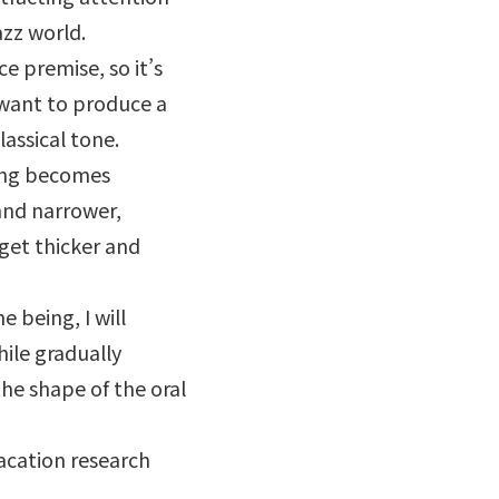
azz world.
ace premise, so it’s
 want to produce a
lassical tone.
ng becomes
and narrower,
get thicker and
e being, I will
hile gradually
the shape of the oral
cation research
 .