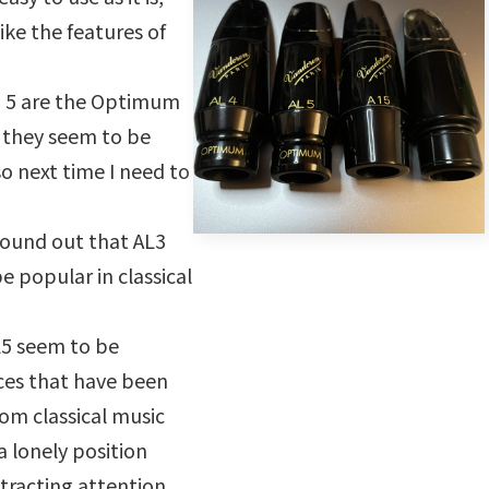
ike the features of
d 5 are the Optimum
t they seem to be
so next time I need to
 found out that AL3
e popular in classical
L5 seem to be
es that have been
rom classical music
a lonely position
tracting attention