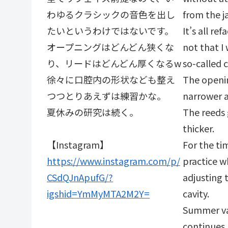
わゆるクラシックの音色を出し
from the j
たいというわけではないです。
It’s all ref
オープニングはどんどん狭くな
not that I
り、リードはどんどん厚くなるw
so-called c
徐々に口腔内の形状なども整え
The openi
つつとりあえずは練習かな。
narrower 
夏休みの研究は続く。
The reeds 
thicker.
【Instagram】
For the tim
https://www.instagram.com/p/
practice w
CSdQJnApufG/?
adjusting 
igshid=YmMyMTA2M2Y=
cavity.
Summer va
continues. .