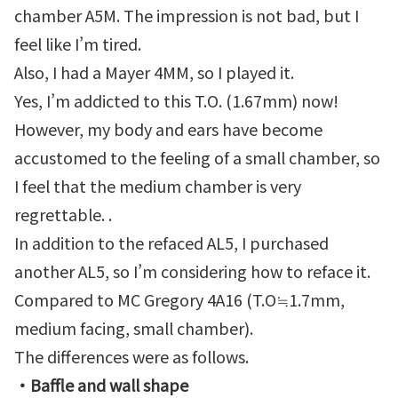
chamber A5M. The impression is not bad, but I
feel like I’m tired.
Also, I had a Mayer 4MM, so I played it.
Yes, I’m addicted to this T.O. (1.67mm) now!
However, my body and ears have become
accustomed to the feeling of a small chamber, so
I feel that the medium chamber is very
regrettable. .
In addition to the refaced AL5, I purchased
another AL5, so I’m considering how to reface it.
Compared to MC Gregory 4A16 (T.O≒1.7mm,
medium facing, small chamber).
The differences were as follows.
・Baffle and wall shape