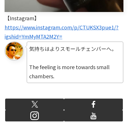
【Instagram】
https://www.instagram.com/p/CTUKSX3pue1/?
igshid=YmMyMTA2M2Y=
気持ちはよりスモールチェンバーへ。
The feeling is more towards small
chambers.