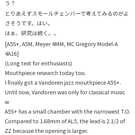
う？
とりあえずスモールチェンバーで考えてみるのがよ
さそうです。はい。
はぁ、研究は続く。。
[A5S+, A5M, Meyer 4MM, MC Gregory Model-A
4A16]
(Long text for enthusiasts)
Mouthpiece research today too.
I finally got a Vandoren jazz mouthpiece A5S+.
Until now, Vandoren was only for classical music
w
A5S+ has a small chamber with the narrowest T.O.
Compared to 1.68mm of AL5, the lead is 2.1/2 of
ZZ because the opening is larger.