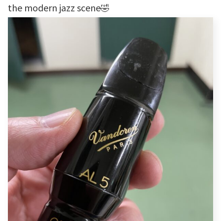
the modern jazz scene🤣