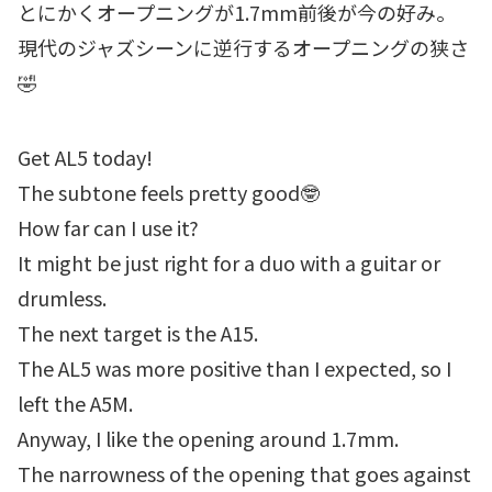
とにかくオープニングが1.7mm前後が今の好み。
現代のジャズシーンに逆行するオープニングの狭さ
🤣
Get AL5 today!
The subtone feels pretty good🤓
How far can I use it?
It might be just right for a duo with a guitar or
drumless.
The next target is the A15.
The AL5 was more positive than I expected, so I
left the A5M.
Anyway, I like the opening around 1.7mm.
The narrowness of the opening that goes against