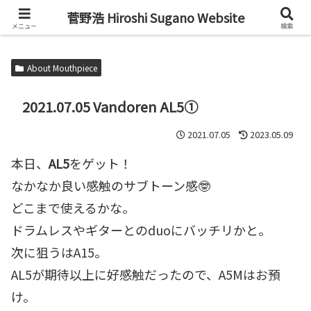
Alto Saxophone & Chromatic Harmonica Player
菅野浩 Hiroshi Sugano Website
メニュー
検索
About Mouthpiece
2021.07.05 Vandoren AL5①
2021.07.05
2023.05.09
本日、
AL5
をゲット！
なかなか良い感触のサブトーン感🤓
どこまで使えるかな。
ドラムレスやギターとのduoにバッチリかと。
次に狙うはA15。
AL5が期待以上に好感触だったので、A5Mはお預
け。