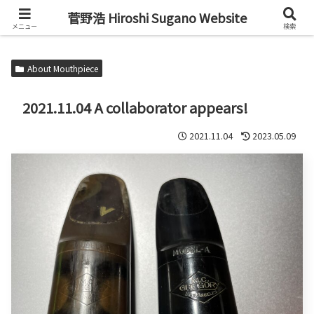
Alto Saxophone & Chromatic Harmonica Player
菅野浩 Hiroshi Sugano Website
メニュー
検索
About Mouthpiece
2021.11.04 A collaborator appears!
2021.11.04
2023.05.09