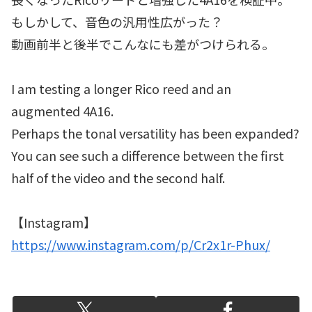
もしかして、音色の汎用性広がった？
動画前半と後半でこんなにも差がつけられる。
I am testing a longer Rico reed and an
augmented 4A16.
Perhaps the tonal versatility has been expanded?
You can see such a difference between the first
half of the video and the second half.
【Instagram】
https://www.instagram.com/p/Cr2x1r-Phux/