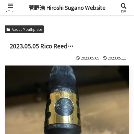
Alto Saxophone & Chromatic Harmonica Player
菅野浩 Hiroshi Sugano Website
メニュー
検索
About Mouthpiece
2023.05.05 Rico Reed…
2023.05.05
2023.05.11