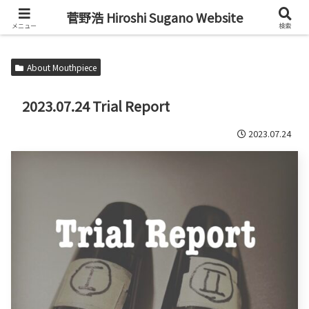
Alto Saxophone & Chromatic Harmonica Player
菅野浩 Hiroshi Sugano Website
メニュー
検索
About Mouthpiece
2023.07.24 Trial Report
2023.07.24