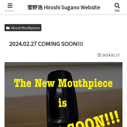
Alto Saxophone & Chromatic Harmonica Player
菅野浩 Hiroshi Sugano Website
メニュー
検索
About Mouthpiece
2024.02.27 COMING SOON!!!
2024.02.27